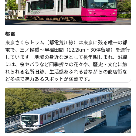
都電
東京さくらトラム（都電荒川線）は東京に残る唯一の都
電で、三ノ輪橋～早稲田間（12.2km・30停留場）を運行
しています。地域の身近な足として⾧年親しまれ、沿線
には、桜やバラなど四季折々の花々や、歴史・文化に触
れられる名所旧跡、生活感あふれる昔ながらの商店街な
ど多様で魅力あるスポットが満載です。