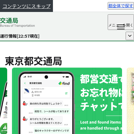
コンテンツにスキップ
都全体で探す
メニュー
を開く
運行情報[
22:57
現在]
開く
東京都交通局