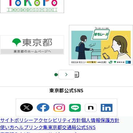
Pa
us
東京都公式SNS
e
サイトポリシー
アクセシビリティ方針
個人情報保護方針
使い方ヘルプ
リンク集
東京都交通局公式SNS