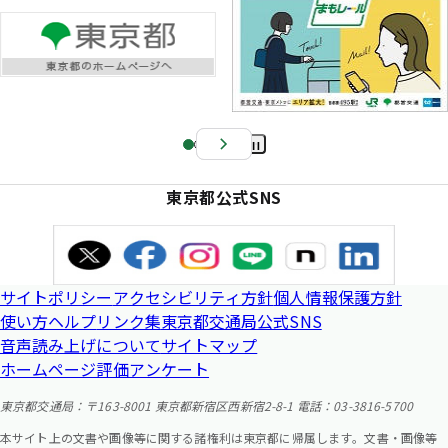
Pa
us
東京都公式SNS
e
サイトポリシー
アクセシビリティ方針
個人情報保護方針
使い方ヘルプ
リンク集
東京都交通局公式SNS
音声読み上げについて
サイトマップ
ホームページ評価アンケート
東京都交通局：〒163-8001 東京都新宿区西新宿2-8-1 電話：03-3816-5700
本サイト上の文書や画像等に関する諸権利は東京都に帰属します。文書・画像等