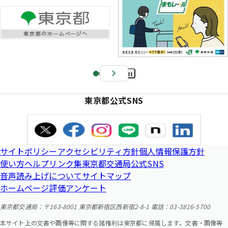
Pa
us
東京都公式SNS
e
サイトポリシー
アクセシビリティ方針
個人情報保護方針
使い方ヘルプ
リンク集
東京都交通局公式SNS
音声読み上げについて
サイトマップ
ホームページ評価アンケート
東京都交通局：〒163-8001 東京都新宿区西新宿2-8-1 電話：03-3816-5700
本サイト上の文書や画像等に関する諸権利は東京都に帰属します。文書・画像等