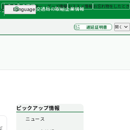
その他の事業
採用情報
キャラクター・グッズ情報
おススメ情報
お忘れ物をしたとき
交通局の取組
企業情報
げ
Language
ナー
（関連事業）
遅延証明書
開く
ピックアップ情報
ニュース
だ