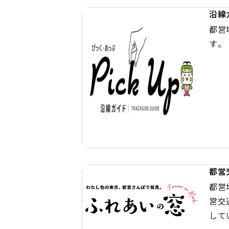
沿線
都営
す。
都営
都営
営交
して