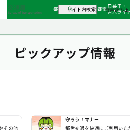
日暮里・
都営地下鉄
都営バス
都電
音声読み上
サイト内検索
舎人ライ
ピックアップ情報
守ろう！マナー
やその他
都営交通を快適にご利用いた