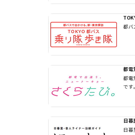
TO
都バ
都電
都電
です
日暮
日暮