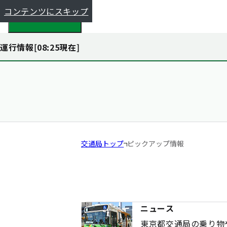
コンテンツにスキップ
都全体で探す
運行情報[
08:25
現在]
交通局トップ
ピックアップ情報
ニュース
東京都交通局の乗り物