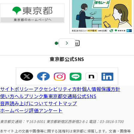
Pa
us
東京都公式SNS
e
サイトポリシー
アクセシビリティ方針
個人情報保護方針
使い方ヘルプ
リンク集
東京都交通局公式SNS
音声読み上げについて
サイトマップ
ホームページ評価アンケート
東京都交通局：〒163-8001 東京都新宿区西新宿2-8-1 電話：03-3816-5700
本サイト上の文書や画像等に関する諸権利は東京都に帰属します。文書・画像等