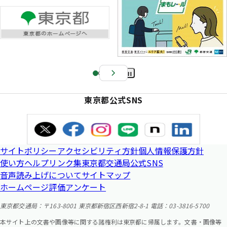
Pa
us
東京都公式SNS
e
サイトポリシー
アクセシビリティ方針
個人情報保護方針
使い方ヘルプ
リンク集
東京都交通局公式SNS
音声読み上げについて
サイトマップ
ホームページ評価アンケート
東京都交通局：〒163-8001 東京都新宿区西新宿2-8-1 電話：03-3816-5700
本サイト上の文書や画像等に関する諸権利は東京都に帰属します。文書・画像等