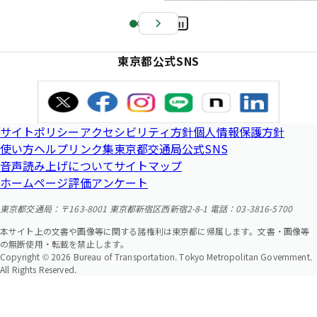
Pa
us
東京都公式SNS
e
サイトポリシー
アクセシビリティ方針
個人情報保護方針
使い方ヘルプ
リンク集
東京都交通局公式SNS
音声読み上げについて
サイトマップ
ホームページ評価アンケート
東京都交通局：〒163-8001 東京都新宿区西新宿2-8-1 電話：03-3816-5700
本サイト上の文書や画像等に関する諸権利は東京都に帰属します。文書・画像等
の無断使用・転載を禁止します。
Copyright © 2026 Bureau of Transportation. Tokyo Metropolitan Government.
All Rights Reserved.