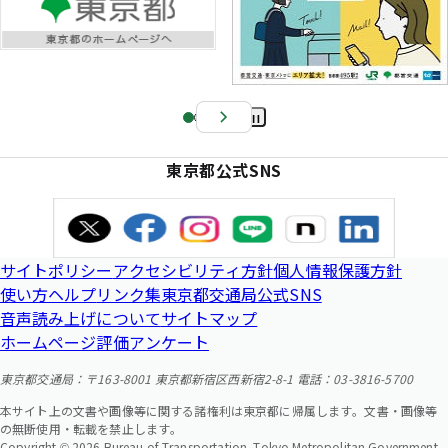
Pa
us
東京都公式SNS
e
サイトポリシー
アクセシビリティ方針
個人情報保護方針
使い方ヘルプ
リンク集
東京都交通局公式SNS
音声読み上げについて
サイトマップ
ホームページ評価アンケート
東京都交通局：〒163-8001 東京都新宿区西新宿2-8-1 電話：03-3816-5700
本サイト上の文書や画像等に関する諸権利は東京都に帰属します。文書・画像等
の無断使用・転載を禁止します。
Copyright © 2026 Bureau of Transportation. Tokyo Metropolitan Government.