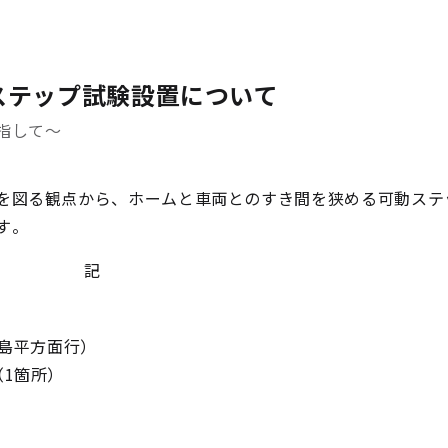
ステップ試験設置について
指して～
を図る観点から、ホームと車両とのすき間を狭める可動ステ
す。
記
高島平方面行）
（1箇所）