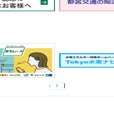
Pa
us
e