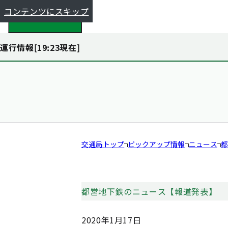
コンテンツにスキップ
都全体で探す
運行情報[
19:23
現在]
交通局トップ
ピックアップ情報
ニュース
都
都営地下鉄のニュース【報道発表】
2020年1月17日