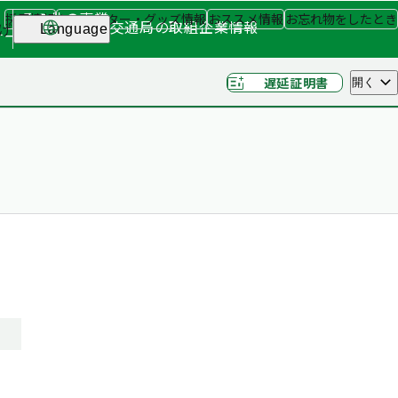
その他の事業
採用情報
キャラクター・グッズ情報
おススメ情報
お忘れ物をしたとき
交通局の取組
企業情報
げ
Language
ナー
（関連事業）
遅延証明書
開く