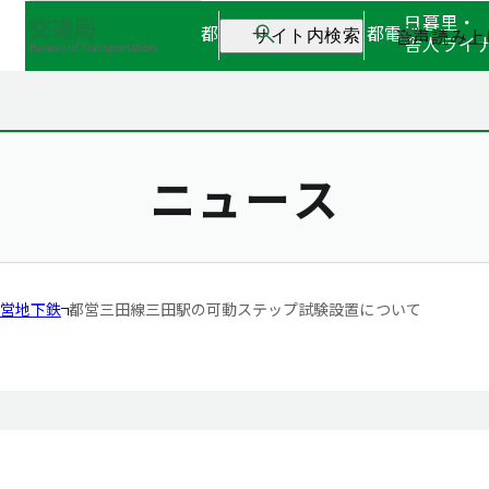
日暮里・
都営地下鉄
都営バス
都電
音声読み上
サイト内検索
舎人ライ
ニュース
営地下鉄
都営三田線三田駅の可動ステップ試験設置について