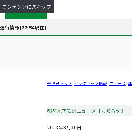
コンテンツにスキップ
都全体で探す
運行情報[
22:54
現在]
交通局トップ
ピックアップ情報
ニュース
都
都営地下鉄のニュース【お知らせ】
2023年8月30日