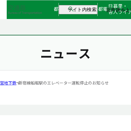
日暮里・
都営地下鉄
都営バス
都電
音声読み上
サイト内検索
舎人ライ
ニュース
営地下鉄
新宿線船堀駅のエレベーター運転停止のお知らせ