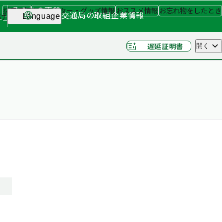
その他の事業
採用情報
キャラクター・グッズ情報
おススメ情報
お忘れ物をしたとき
交通局の取組
企業情報
げ
Language
ナー
（関連事業）
遅延証明書
開く