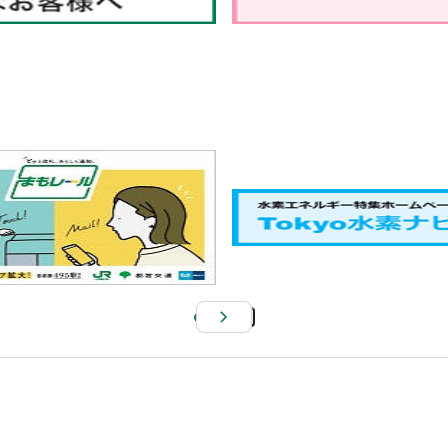
Pa
us
e