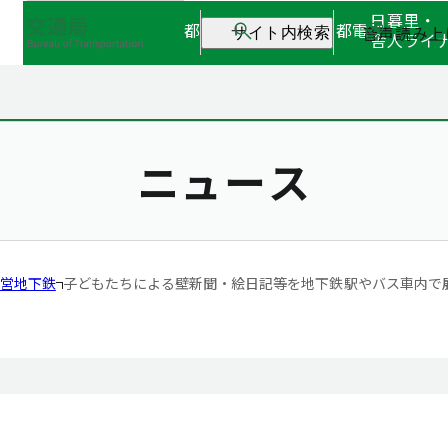
日暮里・
都営地下鉄
都営バス
都電
音声読み上
サイト内検索
舎人ライ
ニュース
営地下鉄
子どもたちによる壁新聞・絵日記等を地下鉄駅やバス車内で