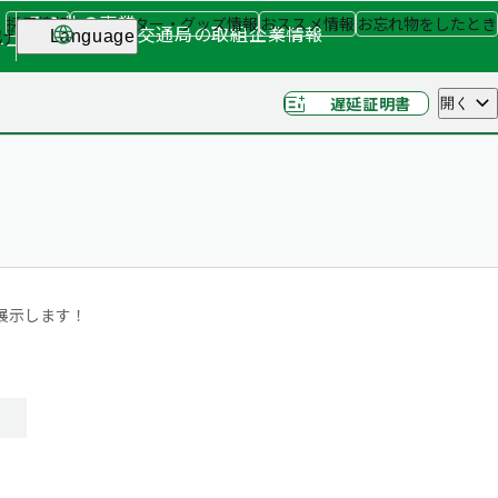
その他の事業
採用情報
キャラクター・グッズ情報
おススメ情報
お忘れ物をしたとき
交通局の取組
企業情報
げ
Language
ナー
（関連事業）
遅延証明書
開く
展示します！