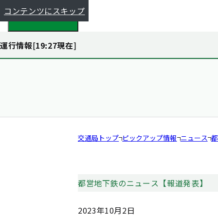
コンテンツにスキップ
都全体で探す
運行情報[
19:27
現在]
交通局トップ
ピックアップ情報
ニュース
都
都営地下鉄のニュース【報道発表】
2023年10月2日