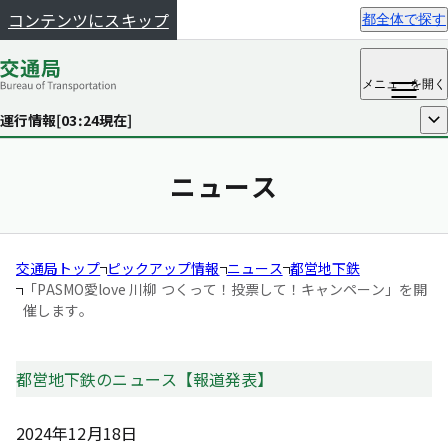
コンテンツにスキップ
都全体で探す
メニュー
を開く
運行情報[
03:24
現在]
開く
ニュース
交通局トップ
ピックアップ情報
ニュース
都営地下鉄
「PASMO愛love 川柳 つくって！投票して！キャンペーン」を開
催します。
都営地下鉄のニュース【報道発表】
2024年12月18日