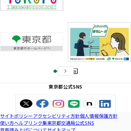
Pa
us
東京都公式SNS
e
サイトポリシー
アクセシビリティ方針
個人情報保護方針
使い方ヘルプ
リンク集
東京都交通局公式SNS
音声読み上げについて
サイトマップ