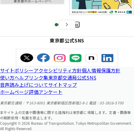
Pa
us
東京都公式SNS
e
サイトポリシー
アクセシビリティ方針
個人情報保護方針
使い方ヘルプ
リンク集
東京都交通局公式SNS
音声読み上げについて
サイトマップ
ホームページ評価アンケート
東京都交通局：〒163-8001 東京都新宿区西新宿2-8-1 電話：03-3816-5700
本サイト上の文書や画像等に関する諸権利は東京都に帰属します。文書・画像等
の無断使用・転載を禁止します。
Copyright © 2026 Bureau of Transportation. Tokyo Metropolitan Government.
All Rights Reserved.