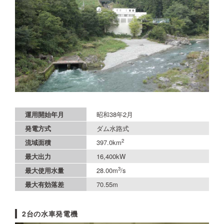
運用開始年月
昭和38年2月
発電方式
ダム水路式
2
流域面積
397.0km
最大出力
16,400kW
3
最大使用水量
28.00m
/s
最大有効落差
70.55m
2台の水車発電機