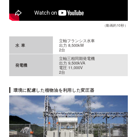
（動画約10秒）
立軸フランシス水車
水車
出力 8,500kW
2台
立軸三相同期発電機
出力 9,500kVA
発電機
電圧 11,000V
2台
環境に配慮した植物油を利用した変圧器