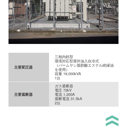
三相内鉄型
環境対応型屋外油入自冷式
（パームヤシ脂肪酸エステル絶縁油
主要変圧器
を使用）
容量 19,000kVA
1台
ガス遮断器
電圧 72kV
主要遮断器
電流 1,200A
遮断電流 31.5kA
2台