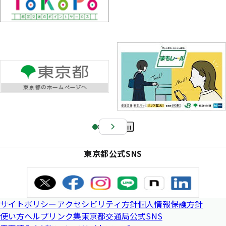
Pa
us
東京都公式SNS
e
サイトポリシー
アクセシビリティ方針
個人情報保護方針
使い方ヘルプ
リンク集
東京都交通局公式SNS