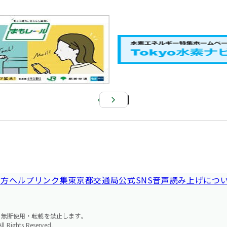
Pa
us
e
い方ヘルプ
リンク集
東京都交通局公式SNS
音声読み上げにつ
の無断使用・転載を禁止します。
l Rights Reserved.