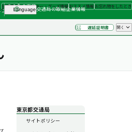
その他の事業
採用情報
キャラクター・グッズ情報
おススメ情報
お忘れ物をしたとき
交通局の取組
企業情報
げ
Language
ナー
（関連事業）
遅延証明書
開く
ん
東京都交通局
サイトポリシー
プ