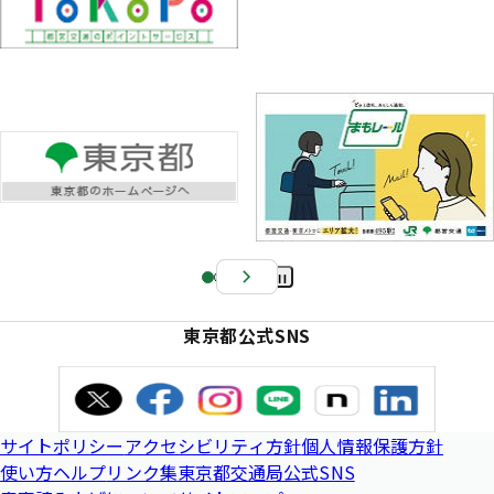
Pa
us
東京都公式SNS
e
サイトポリシー
アクセシビリティ方針
個人情報保護方針
使い方ヘルプ
リンク集
東京都交通局公式SNS