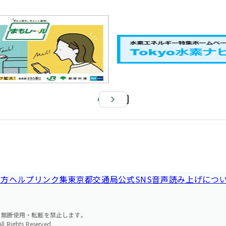
Pa
us
e
い方ヘルプ
リンク集
東京都交通局公式SNS
音声読み上げにつ
の無断使用・転載を禁止します。
l Rights Reserved.