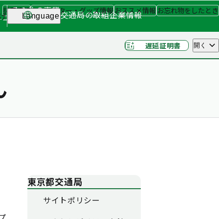
その他の事業
採用情報
キャラクター・グッズ情報
おススメ情報
お忘れ物をしたとき
交通局の取組
企業情報
げ
Language
ナー
（関連事業）
遅延証明書
開く
ん
東京都交通局
サイトポリシー
プ