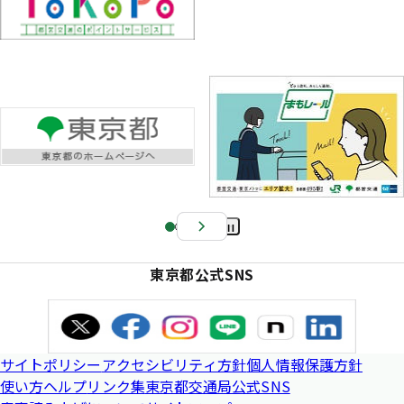
Pa
us
東京都公式SNS
e
サイトポリシー
アクセシビリティ方針
個人情報保護方針
使い方ヘルプ
リンク集
東京都交通局公式SNS