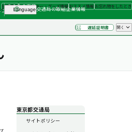
その他の事業
採用情報
キャラクター・グッズ情報
おススメ情報
お忘れ物をしたとき
交通局の取組
企業情報
げ
Language
ナー
（関連事業）
遅延証明書
開く
ん
東京都交通局
サイトポリシー
プ