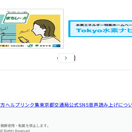
Pa
us
e
い方ヘルプ
リンク集
東京都交通局公式SNS
音声読み上げにつ
の無断使用・転載を禁止します。
l Rights Reserved.