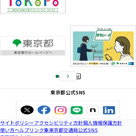
Pa
us
東京都公式SNS
e
サイトポリシー
アクセシビリティ方針
個人情報保護方針
使い方ヘルプ
リンク集
東京都交通局公式SNS