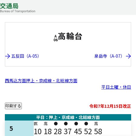
高輪台
A
06
五反田（A-05）
泉岳寺（A-07）
西馬込方面
押上・京成線・北総線方面
平日
土曜・休日
令和7年12月15日改正
印刷する
平日：押上・京成線・北総線方面
医
高
●
●
●
●
高
5
10
18
28
37
45
52
58