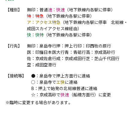
【種別】
無印：普通
速：快速
（地下鉄線内各駅に停車）
特：特急
（地下鉄線内各駅に停車）
ア：アクセス特急
（地下鉄線内各駅に停車 北総線・
成田スカイアクセス線経由）
快：快特
（地下鉄線内各駅に停車）
【行先】
無印：泉岳寺行
押：押上行
印：印西牧の原行
医：印旛日本医大行
青：青砥行
高：京成高砂行
佐：京成佐倉行
成：京成成田行
芝：芝山千代田行
空：成田空港行
【接続等】
●：泉岳寺で押上方面行に連絡
○：泉岳寺で
エ快
に連絡
B：押上で始発の北総線普通に連絡
☆：京成高砂で
快速
（船橋方面行）に変更
※臨時に変更する場合があります。