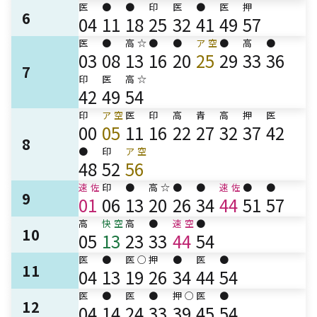
医
●
●
印
医
●
医
押
6
04
11
18
25
32
41
49
57
医
●
高
☆
●
●
ア
空
●
高
●
03
08
13
16
20
25
29
33
36
7
印
医
高
☆
42
49
54
印
ア
空
医
印
高
青
高
押
医
00
05
11
16
22
27
32
37
42
8
●
印
ア
空
48
52
56
速
佐
印
●
高
☆
●
●
速
佐
●
●
9
01
06
13
20
26
34
44
51
57
高
快
空
高
●
速
空
●
10
05
13
23
33
44
54
医
●
医
○
押
●
医
●
11
04
13
19
26
34
44
54
医
●
医
●
押
○
医
●
12
04
14
24
33
39
45
54