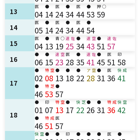
医
●
医
●
医
●
押
○
13
04
14
24
34
44
53
59
医
●
医
●
医
●
14
05
14
24
34
44
54
医
●
青
○
速
佐
●
速
空
●
速
佐
15
04
13
19
25
34
43
51
57
●
●
速
空
医
●
速
佐
●
医
印
16
06
15
23
28
35
41
45
51
58
●
特
空
●
●
●
ア
空
●
医
快
成
02
08
13
18
22
28
31
36
41
17
●
特
芝
●
46
53
57
●
印
特
空
●
快
芝
●
●
特
成
快
空
01
07
13
17
22
26
31
36
42
18
●
特
成
医
46
51
57
快
空
●
●
印
●
●
●
医
●