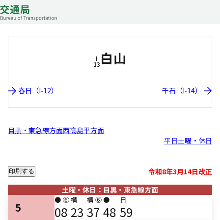
白山
I
13
春日（I-12）
千石（I-14）
目黒・東急線方面
西高島平方面
平日
土曜・休日
令和8年3月14日改正
印刷する
土曜・休日：目黒・東急線方面
●
⑥
横
横
⑥
●
日
5
08
23
37
48
59