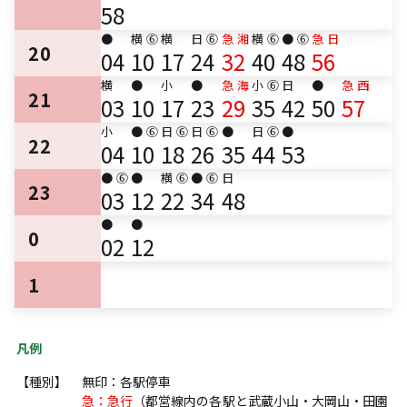
58
●
横
⑥
横
日
⑥
急
湘
横
⑥
●
⑥
急
日
20
04
10
17
24
32
40
48
56
横
●
小
●
急
海
小
⑥
日
●
急
西
21
03
10
17
23
29
35
42
50
57
小
●
⑥
日
⑥
日
⑥
●
日
⑥
●
22
04
10
18
26
35
44
53
●
⑥
●
横
⑥
●
⑥
日
23
03
12
22
34
48
●
●
0
02
12
1
凡例
【種別】
無印：各駅停車
急：急行
（都営線内の各駅と武蔵小山・大岡山・田園