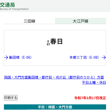
三田線
大江戸線
春日
E
07
飯田橋（E-06）
本郷三丁目（E-08）
両国・大門方面
飯田橋・都庁前・光が丘（都庁前のりかえ）方面
平日
土曜・休日
令和7年3月17日改正
印刷する
平日：両国・大門方面