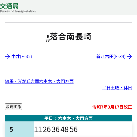
落合南長崎
E
33
中井(E-32)
新江古田(E-34)
練馬・光が丘方面
六本木・大門方面
平日
土曜・休日
令和7年3月17日改正
印刷する
平日： 六本木・大門方面
11
26
36
48
56
5