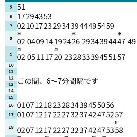
51
5
17
29
43
53
6
02
10
17
23
29
34
39
44
49
54
59
7
車
車
車
8
02
04
09
14
19
24
26
29
34
39
44
47
49
車
車
9
02
05
11
17
20
23
28
33
39
45
51
57
10
11
12
この間、6～7分間隔です
13
14
15
01
07
12
18
23
28
34
39
45
50
56
16
01
07
12
17
22
27
32
37
42
47
52
57
17
町
18
02
07
12
17
22
27
32
37
42
47
53
58