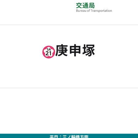
庚申塚
平日：三ノ輪橋方面