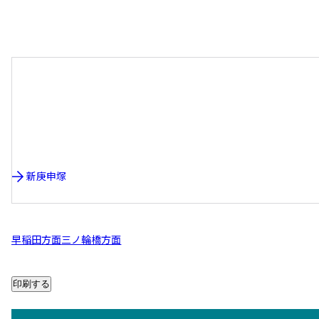
新庚申塚
早稲田方面
三ノ輪橋方面
印刷する