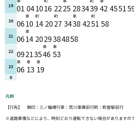
車
町
車
町
車
19
01
04
10
16
22
25
28
34
39
42
45
51
5
車
町
町
車
町
20
06
10
14
20
27
34
38
42
51
58
車
21
06
14
20
29
38
48
58
車
車
22
09
21
35
46
53
車
車
車
23
06
13
19
0
凡例
【行先】
無印：三ノ輪橋行
車：荒川車庫前行
町：町屋駅前行
※道路事情などにより、時刻どおり運転できない場合がありますの