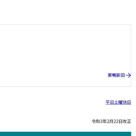
巣鴨新田
平日
土曜
休日
令和3年2月22日改正