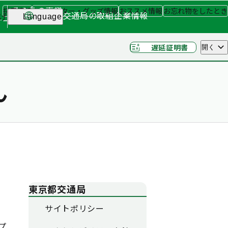
その他の事業
採用情報
キャラクター・グッズ情報
おススメ情報
お忘れ物をしたとき
交通局の取組
企業情報
げ
Language
ナー
（関連事業）
遅延証明書
開く
ん
東京都交通局
サイトポリシー
プ