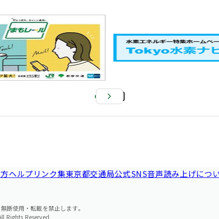
Pa
us
e
い方ヘルプ
リンク集
東京都交通局公式SNS
音声読み上げにつ
の無断使用・転載を禁止します。
l Rights Reserved.