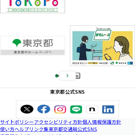
Pa
us
東京都公式SNS
e
サイトポリシー
アクセシビリティ方針
個人情報保護方針
使い方ヘルプ
リンク集
東京都交通局公式SNS