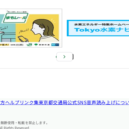
Pa
us
e
い方ヘルプ
リンク集
東京都交通局公式SNS
音声読み上げにつ
の無断使用・転載を禁止します。
l Rights Reserved.