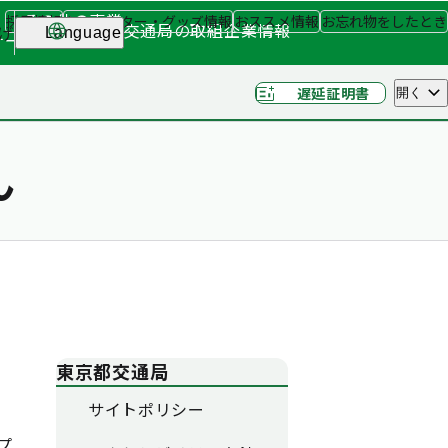
その他の事業
採用情報
キャラクター・グッズ情報
おススメ情報
お忘れ物をしたとき
交通局の取組
企業情報
げ
Language
ナー
（関連事業）
遅延証明書
開く
ん
東京都交通局
サイトポリシー
プ