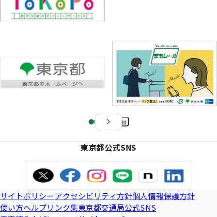
Pa
us
東京都公式SNS
e
サイトポリシー
アクセシビリティ方針
個人情報保護方針
使い方ヘルプ
リンク集
東京都交通局公式SNS