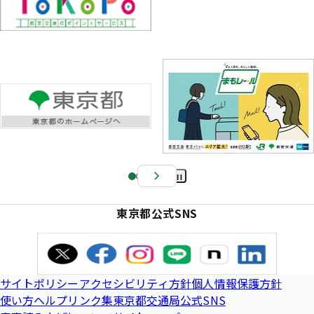
Pa
us
東京都公式SNS
e
サイトポリシー
アクセシビリティ方針
個人情報保護方針
使い方ヘルプ
リンク集
東京都交通局公式SNS