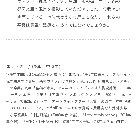
ヴィッドに捉えています。今回、その彼にコロナ禍の
都営交通の風景を撮影していただきました。今我々が
直面しているこの時代はやがて歴史となり、これらの
写真は貴重な記録となるのではないでしょうか。
エリック (1976年 香港生)
1976年中国出身の両親のもと香港に生まれる。1997年に来日し、アルバイト
先の東京の写真屋「西村カメラ」で写真を学ぶ。2001年に東京ビジュアルア
ーツ卒業。同年「蓄積と未来」でコニカフォトプレミオ大賞受賞後、2002年
「一日と永遠」で第19回写真ひとつぼ展グランプリ、2004年「every
where」で第2回ビジュアルアーツフォトアワード大賞、2009年「中国好運
｜GOOD LUCK CHINA」で第9回さがみはら写真新人奨励賞など受賞多数。
主な写真集に『中国好運』(2008年 赤々舎)、『Look at this people』(2011年
赤々舎)、『EYE OF THE VORTEX』(2014年 赤々舎)。2016年より岡山在住。