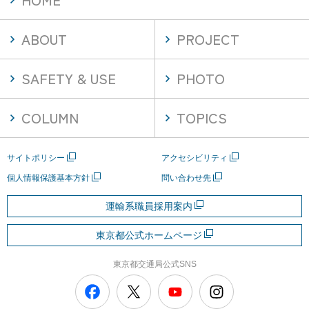
『コラム』ページが更新されました。
ABOUT
PROJECT
2026/02/08
『安全に乗るために』ページが更新されました。
SAFETY & USE
PHOTO
2025/12/08
『プロジェクト』ページが更新されました。
COLUMN
TOPICS
サイトポリシー
アクセシビリティ
個人情報保護基本方針
問い合わせ先
運輸系職員採用案内
東京都公式ホームページ
東京都交通局公式SNS