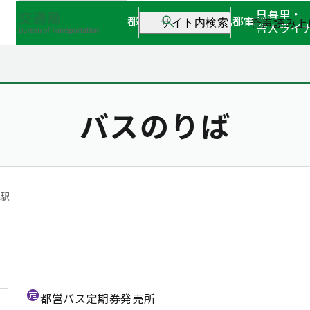
日暮里・
都営地下鉄
都営バス
都電
音声読み上
サイト内検索
舎人ライ
バスのりば
駅
都営バス定期券発売所