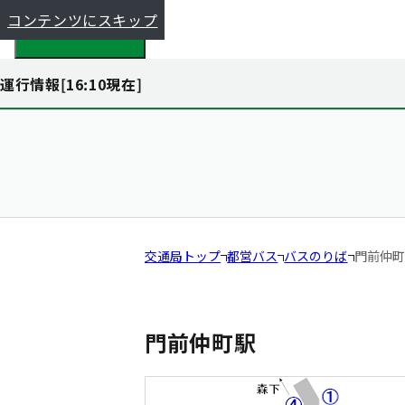
コンテンツにスキップ
都全体で探す
運行情報[
16:10
現在]
交通局トップ
都営バス
バスのりば
門前仲町
門前仲町駅