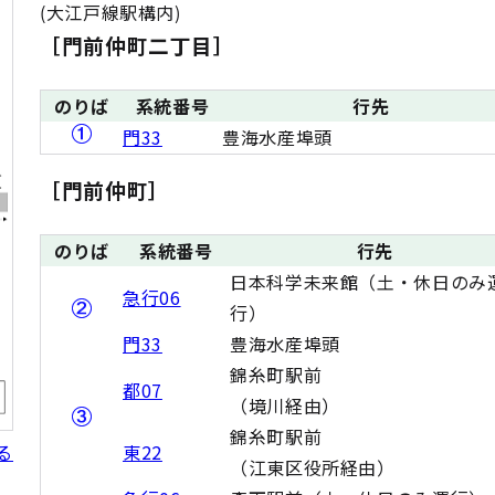
(大江戸線駅構内)
［門前仲町二丁目］
のりば
系統番号
行先
門33
豊海水産埠頭
［門前仲町］
のりば
系統番号
行先
日本科学未来館（土・休日のみ
急行06
行）
門33
豊海水産埠頭
錦糸町駅前
都07
（境川経由）
錦糸町駅前
る
東22
（江東区役所経由）