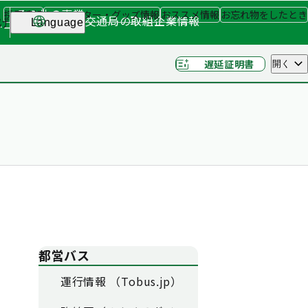
その他の事業
採用情報
キャラクター・グッズ情報
おススメ情報
お忘れ物をしたとき
交通局の取組
企業情報
げ
Language
ナー
（関連事業）
遅延証明書
開く
都営バス
運行情報 （Tobus.jp）