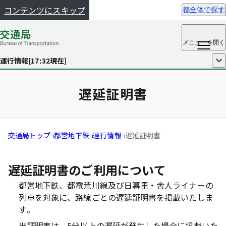
コンテンツにスキップ
都全体で探す
メニュー
を開く
運行情報[
17:32
現在]
開く
遅延証明書
交通局トップ
都営地下鉄
運行情報
遅延証明書
遅延証明書のご利用について
都営地下鉄、都電荒川線及び日暮里・舎人ライナーの
列車を対象に、路線ごとの遅延証明書を掲載いたしま
す。
当証明書は、5分以上の遅延が発生した場合に掲載いた