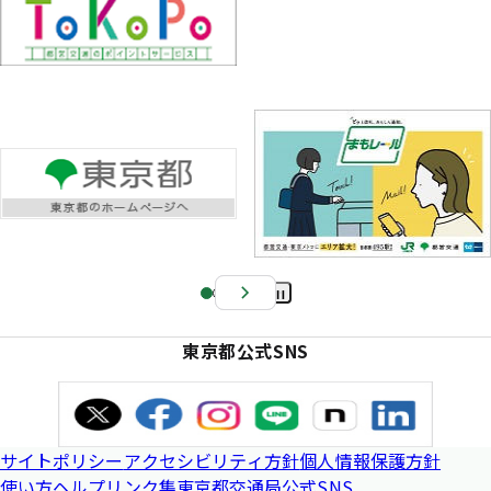
Pa
us
東京都公式SNS
e
サイトポリシー
アクセシビリティ方針
個人情報保護方針
使い方ヘルプ
リンク集
東京都交通局公式SNS