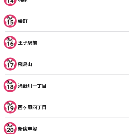
栄町
王子駅前
飛鳥山
滝野川一丁目
西ヶ原四丁目
新庚申塚