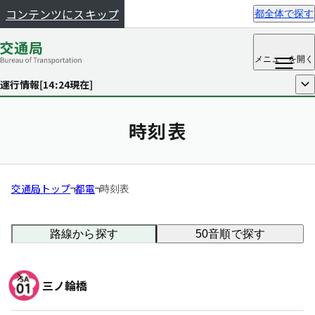
コンテンツにスキップ
都全体で探す
メニュー
を開く
運行情報[
14:24
現在]
開く
時刻表
交通局トップ
都電
時刻表
路線から探す
50音順で探す
三ノ輪橋