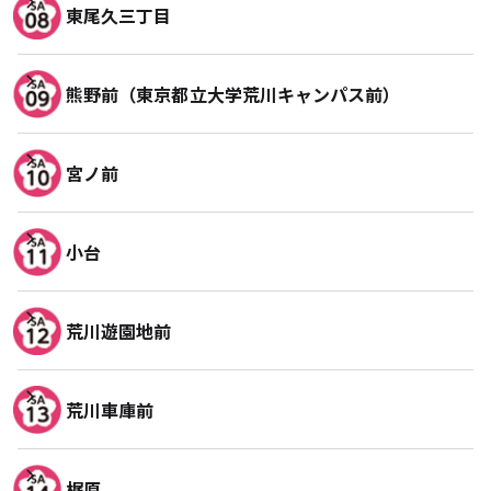
東尾久三丁目
熊野前（東京都立大学荒川キャンパス前）
宮ノ前
小台
荒川遊園地前
荒川車庫前
梶原