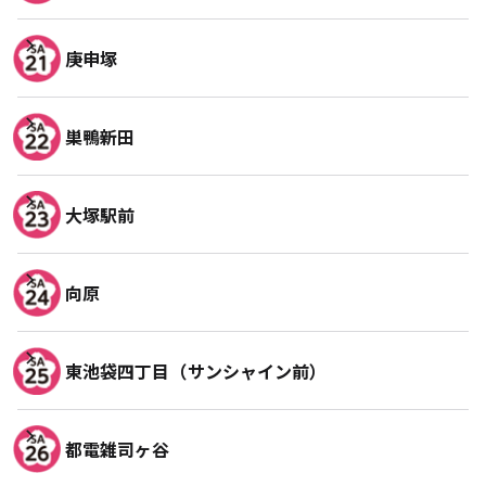
庚申塚
巣鴨新田
大塚駅前
向原
東池袋四丁目（サンシャイン前）
都電雑司ヶ谷