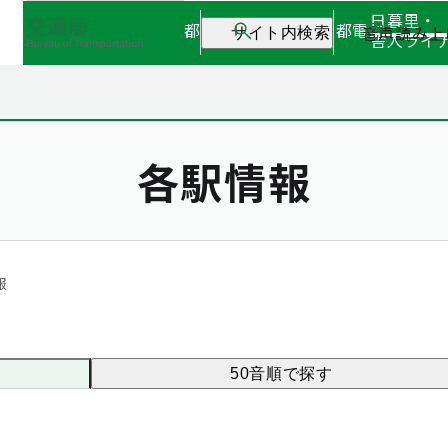
日暮里・
都営地下鉄
都営バス
都電
音声読み上
サイト内検索
舎人ライ
各駅情報
報
50音順で探す