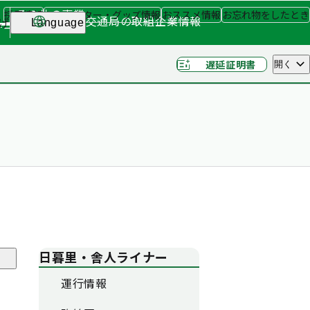
その他の事業
採用情報
キャラクター・グッズ情報
おススメ情報
お忘れ物をしたとき
交通局の取組
企業情報
げ
Language
ナー
（関連事業）
遅延証明書
開く
日暮里・舎人ライナー
運行情報