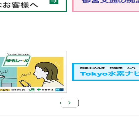
Pa
us
e