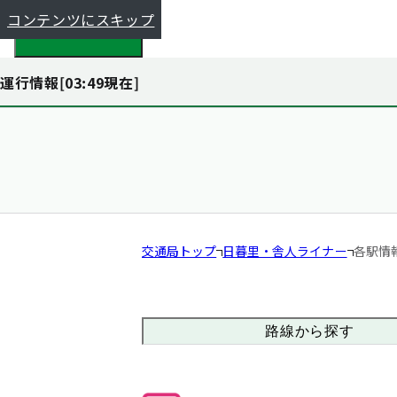
コンテンツにスキップ
都全体で探す
運行情報[
03:49
現在]
交通局トップ
日暮里・舎人ライナー
各駅情
路線から探す