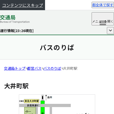
コンテンツにスキップ
都全体で探す
メニュー
を開く
運行情報[
23:26
現在]
開く
バスのりば
交通局トップ
都営バス
バスのりば
大井町駅
大井町駅