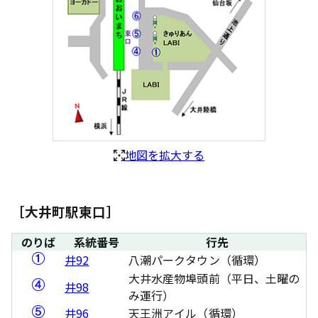
地図を拡大する
［大井町駅東口］
のりば
系統番号
行先
井92
八潮パークタウン（循環）
大井水産物埠頭前（平日、土曜の
井98
み運行）
井96
天王洲アイル（循環）