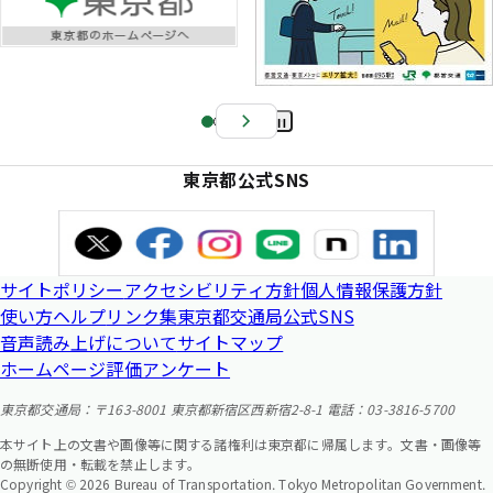
Pa
us
東京都公式SNS
e
サイトポリシー
アクセシビリティ方針
個人情報保護方針
使い方ヘルプ
リンク集
東京都交通局公式SNS
音声読み上げについて
サイトマップ
ホームページ評価アンケート
東京都交通局：〒163-8001 東京都新宿区西新宿2-8-1 電話：03-3816-5700
本サイト上の文書や画像等に関する諸権利は東京都に帰属します。文書・画像等
の無断使用・転載を禁止します。
Copyright © 2026 Bureau of Transportation. Tokyo Metropolitan Government.