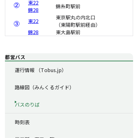
東22
錦糸町駅前
錦28
東京駅丸の内北口
東22
（東陽町駅前経由）
錦28
東大島駅前
都営バス
運行情報 （Tobus.jp）
路線図（みんくるガイド）
バスのりば
時刻表