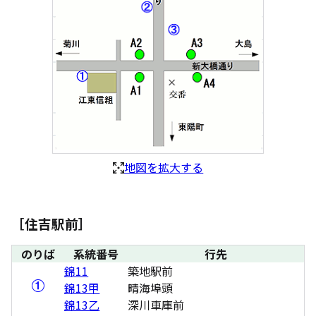
地図を拡大する
［住吉駅前］
のりば
系統番号
行先
錦11
築地駅前
錦13甲
晴海埠頭
錦13乙
深川車庫前