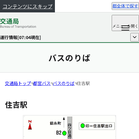
コンテンツにスキップ
都全体で探す
メニュー
を開く
運行情報[
07:04
現在]
開く
バスのりば
交通局トップ
都営バス
バスのりば
住吉駅
住吉駅