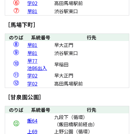
学02
高田馬場駅前
早81
渋谷駅東口
［馬場下町］
のりば
系統番号
行先
早81
早大正門
早81
渋谷駅東口
早77
早稲田
池86出入
学02
早大正門
学02
高田馬場駅前
［甘泉園公園］
のりば
系統番号
行先
九段下（循環）
飯64
（飯田橋駅前経由）
上69
上野公園（循環）