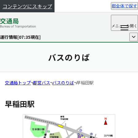
コンテンツにスキップ
都全体で探す
メニュー
を開く
運行情報[
07:35
現在]
開く
バスのりば
交通局トップ
都営バス
バスのりば
早稲田駅
早稲田駅