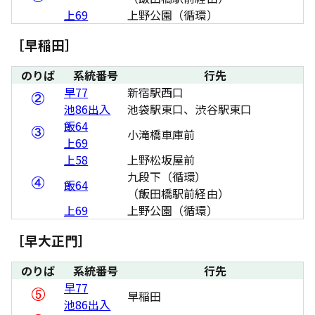
上69
上野公園（循環）
［早稲田］
のりば
系統番号
行先
早77
新宿駅西口
池86出入
池袋駅東口、渋谷駅東口
飯64
小滝橋車庫前
上69
上58
上野松坂屋前
九段下（循環）
飯64
（飯田橋駅前経由）
上69
上野公園（循環）
［早大正門］
のりば
系統番号
行先
早77
早稲田
池86出入