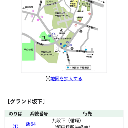
地図を拡大する
［グランド坂下］
のりば
系統番号
行先
九段下（循環）
飯64
（飯田橋駅前経由）