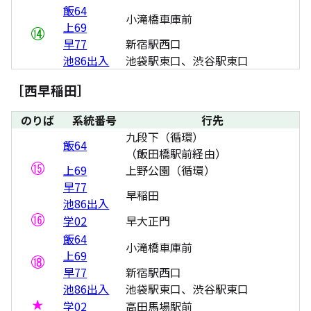
飯64
小滝橋車庫前
上69
早77
新宿駅西口
池86出入
池袋駅東口、渋谷駅東口
［西早稲田］
のりば
系統番号
行先
九段下（循環）
飯64
（飯田橋駅前経由）
上69
上野公園（循環）
早77
早稲田
池86出入
学02
早大正門
飯64
小滝橋車庫前
上69
早77
新宿駅西口
池86出入
池袋駅東口、渋谷駅東口
学02
高田馬場駅前