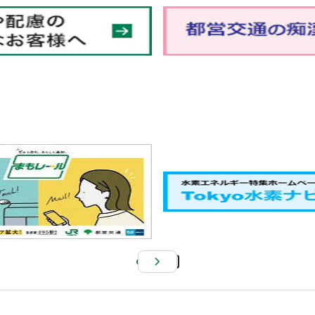
Pa
us
e