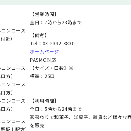
【営業時間】
全日：7時から23時まで
外コンコース
【備考】
札付近）
Tel：03-5332-3830
ホームページ
PASMO対応
外コンコース
【サイズ・口数】※
出口方）
標準：25口
外コンコース
出口方）
外コンコース
【利用時間】
出口方）
全日：5時から24時まで
週替わりで和菓子、洋菓子、雑貨など様々な
外コンコース
を販売
中野坂上駅方）