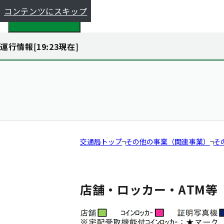
コンテンツにスキップ
都全体で探す
運行情報[
19:23
現在]
交通局トップ
その他の事業（関連事業）
そ
店舗・ロッカー・ATM等