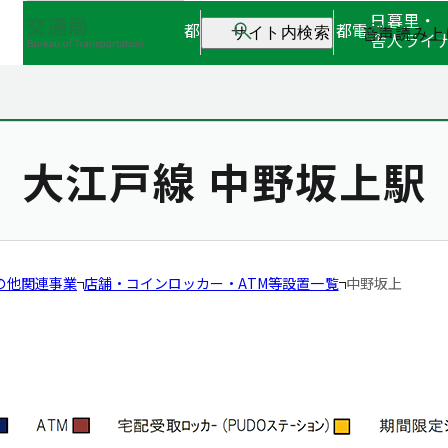
日暮里・
都営地下鉄
都営バス
都電
音声読み上
サイト内検索
舎人ライ
大江戸線 中野坂上駅
の他関連事業
店舗・コインロッカー・ATM等設置一覧
中野坂上