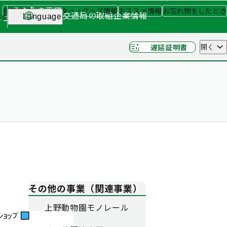
その他の事業
採用情報
キャラクター・グッズ情報
おススメ情報
お忘れ物をしたとき
交通局の取組
企業情報
げ
Language
ナー
（関連事業）
遅延証明書
開く
その他の事業（関連事業）
上野動物園モノレール