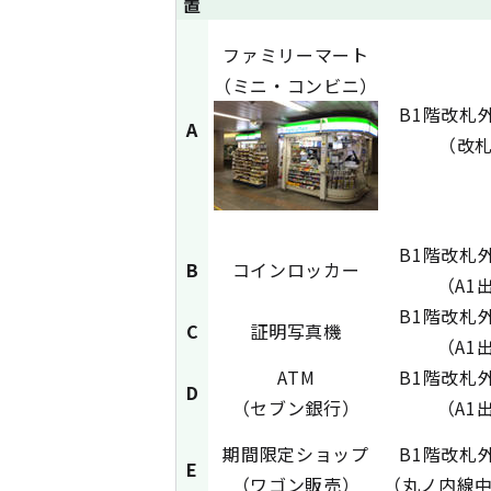
置
ファミリーマート
（ミニ・コンビニ）
B1階改札
A
（改
B1階改札
B
コインロッカー
（A1
B1階改札
C
証明写真機
（A1
ATM
B1階改札
D
（セブン銀行）
（A1
期間限定ショップ
B1階改札
E
（ワゴン販売）
（丸ノ内線