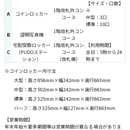
【サイズ・口数】
1階改札外コン
※
A
コインロッカー
コース
中型：3口
標準：10口
1階改札外コン
B
証明写真機
コース
宅配受取ロッカー
1階改札外コン
【利用時間】
C
（PUDOステー
コース
全日：5時から24
ション）
（改札横）
時まで
※
コインロッカー内寸法
大型：高さ856mm×幅342mm×奥行663mm
中型：高さ502mm×幅342mm×奥行663mm
標準：高さ325mm×幅342mm×奥行663mm
ハーフ：高さ325mm×幅127mm×奥行663mm
【営業時間】
年末年始や夏季期間等は営業時間が異なる場合がありま