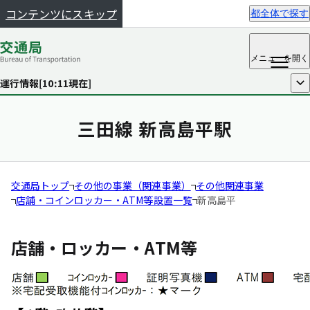
コンテンツにスキップ
都全体で探す
メニュー
を開く
運行情報[
10:11
現在]
開く
三田線 新高島平駅
交通局トップ
その他の事業（関連事業）
その他関連事業
店舗・コインロッカー・ATM等設置一覧
新高島平
店舗・ロッカー・ATM等