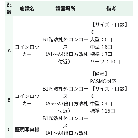
配
施設名
設置場所
備考
置
【サイズ・口数】
※
B1階改札外コンコー
大型：6口
コインロッ
ス
中型：6口
A
カー
（A1～A4出口方改札
標準：7口
付近）
ハーフ：10口
【備考】
PASMO対応
B1階改札外コンコー
【サイズ・口数】
コインロッ
ス
※
B
カー
（A5～A7出口方改札
中型：3口
付近）
標準：15口
B1階改札外コンコー
ス
C
証明写真機
（A1～A4出口方改札