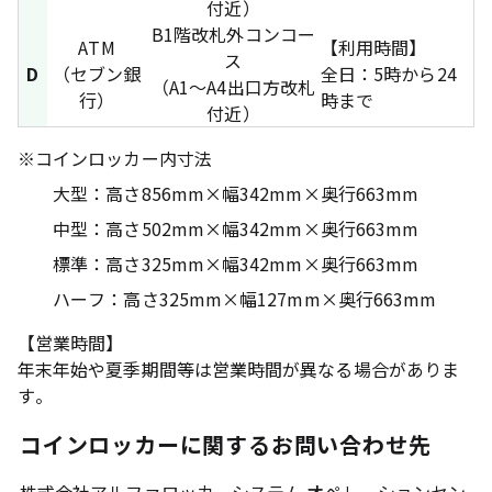
付近）
B1階改札外コンコー
ATM
【利用時間】
ス
D
（セブン銀
全日：5時から24
（A1～A4出口方改札
行）
時まで
付近）
※
コインロッカー内寸法
大型：高さ856mm×幅342mm×奥行663mm
中型：高さ502mm×幅342mm×奥行663mm
標準：高さ325mm×幅342mm×奥行663mm
ハーフ：高さ325mm×幅127mm×奥行663mm
【営業時間】
年末年始や夏季期間等は営業時間が異なる場合がありま
す。
コインロッカーに関するお問い合わせ先