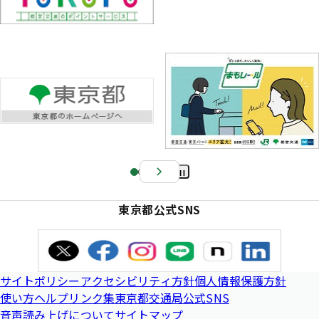
Pa
us
東京都公式SNS
e
サイトポリシー
アクセシビリティ方針
個人情報保護方針
使い方ヘルプ
リンク集
東京都交通局公式SNS
音声読み上げについて
サイトマップ