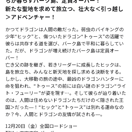
ちが暮らすバーク島、定員オーバー！
新たな聖地を求めて旅立つ、壮大な＜引っ越し
＞アドベンチャー！
かつてドラゴンは人間の敵だった。弱虫のバイキングの
少年“ヒック”と、傷ついたドラゴン“トゥース”の活躍で
彼らは共存する道を選び、バーク島で平和に暮らしてい
た。だが、ドラゴンが増え続けたバーク島は定員オー
バー！
亡き父の跡を継ぎ、若きリーダーに成長したヒックは、
島を旅立ち、みんなと新天地を探し求める決断をする。
しかし、大移動の旅の途中、最凶のドラゴンハンターに
命を狙われ、“トゥース”の前には白い謎のドラゴン“ライ
ト・フューリー”が姿を現す…。そして彼らが辿り着いた
のは、人間は住めないドラゴンたちだけの＜隠された王
国＞だった—！“ヒック”と“トゥース”は別れる運命なの
か？今、人間とドラゴンの友情が試される—。
12月20日（金）全国ロードショー