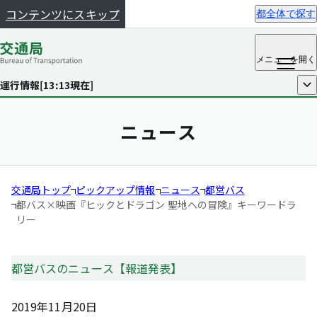
コンテンツにスキップ
都全体で探す
メニュー
を開く
運行情報[
13:13
現在]
開く
ニュース
交通局トップ
ピックアップ情報
ニュース
都営バス
都バス×映画『ヒックとドラゴン 聖地への冒険』キーワードラ
リー
都営バスのニュース【報道発表】
2019年11月20日