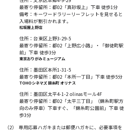
住所：文京区本郷4-9-29
最寄り停留所：都02「真砂坂上」下車 徒歩1分
備考：キーワードラリーリーフレットを見せると
入場料が割引かれます。
松坂屋上野店
住所：台東区上野3-29-5
最寄り停留所：都02「上野広小路」・「御徒町駅
前」下車 徒歩3分
東京おりがみミュージアム
住所：墨田区本所1-31-5
最寄り停留所：都02「本所一丁目」下車 徒歩5分
TOHOシネマズ 錦糸町 オリナス
住所：墨田区太平4-1-2 olinasモール4F
最寄り停留所：都02「太平三丁目」（錦糸町駅方
向のみ停車）下車すぐ、「錦糸町公園前」下車 徒
歩3分
（2）
専用応募ハガキまたは郵便ハガキに、必要事項を