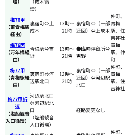
環）
（成木循
環）
仲町、
梅76甲
裏宿町⇔上
13時～
裏宿町⇔（一部
青梅
（東青梅駅
成木
21時
迂回）⇔上成木
駅、住
経由）
吉神社
梅76丙
青梅
青梅駅⇔吉
13時～
●臨時停留所⇔
（万年橋経
駅、仲
野
21時
吉野
由）
町
仲町、
梅77甲
裏宿町⇔（一部
裏宿町⇔河
13時～
青梅
（青梅駅経
迂回）⇔河辺駅
辺駅北口
21時
駅、住
由）
北口
吉神社
河辺駅北口
梅77甲折
⇔河辺駅北
返
口
経路変更なし
（塩船観音
（塩船観音
入口循環）
入口循環）
仲町、