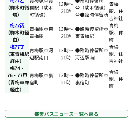
梅77乙
青梅駅⇔青
●臨時停留所
13時～
青梅
（駒木町循
梅駅（駒木
⇔（駒木循環）
21時
駅、住
環）
町循環）
⇔●臨時停留所
吉神社
梅77丙
青梅
青梅駅⇔東
13時～
●臨時停留所⇔
（駒木町経
駅、仲
青梅駅
21時
東青梅駅
由）
町
梅77丁
青梅
青梅駅⇔河
13時～
●臨時停留所⇔
（東青梅駅
駅、住
辺駅南口
21時
河辺駅南口
経由）
吉神社
梅74・
青梅
76・77甲
青梅駅⇔裏
13時～
●臨時停留所⇔
駅、仲
（青梅車庫
宿町
21時
裏宿町
町
経由）
都営バスニュース一覧へ戻る