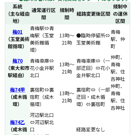
系統
規制中
通常運行区
規制時
（主な経由
経路変更後区間
の運休
間
間
地）
区間
青梅駅⇔青
梅01
青梅
梅駅（玉堂
13時～
●臨時停留所⇔
（玉堂美術
駅、仲
美術館循
21時
玉堂美術館
館循環）
町
環）
仲町、
梅70
青梅車庫⇔
青梅車庫⇔（一
13時～
青梅
（東大和市
花小金井駅
部迂回）⇔花小
21時
駅、住
駅経由）
北口
金井駅北口
吉神社
仲町、
梅74甲
裏宿町⇔裏
裏宿町⇔（一部
13時～
青梅
（成木循
宿町（成木
迂回・成木循
21時
駅、住
環）
循環）
環）⇔裏宿町
吉神社
河辺駅北口
梅74乙
⇔河辺駅北
（成木循
口
経路変更なし