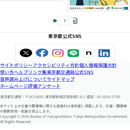
Pa
us
東京都公式SNS
e
サイトポリシー
アクセシビリティ方針
個人情報保護方針
使い方ヘルプ
リンク集
東京都交通局公式SNS
音声読み上げについて
サイトマップ
ホームページ評価アンケート
東京都交通局：〒163-8001 東京都新宿区西新宿2-8-1 電話：03-3816-5700
本サイト上の文書や画像等に関する諸権利は東京都に帰属します。文書・画像等
の無断使用・転載を禁止します。
Copyright © 2026 Bureau of Transportation. Tokyo Metropolitan Government.
All Rights Reserved.