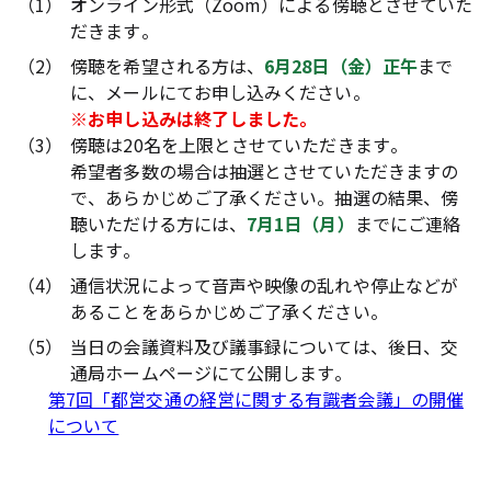
（1）
オンライン形式（Zoom）による傍聴とさせていた
だきます。
（2）
傍聴を希望される方は、
6月28日（金）正午
まで
に、メールにてお申し込みください。
※
お申し込みは終了しました。
（3）
傍聴は20名を上限とさせていただきます。
希望者多数の場合は抽選とさせていただきますの
で、あらかじめご了承ください。抽選の結果、傍
聴いただける方には、
7月1日（月）
までにご連絡
します。
（4）
通信状況によって音声や映像の乱れや停止などが
あることをあらかじめご了承ください。
（5）
当日の会議資料及び議事録については、後日、交
通局ホームページにて公開します。
第7回「都営交通の経営に関する有識者会議」の開催
について