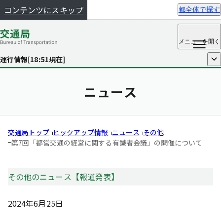
コンテンツにスキップ
都全体で探す
メニュー
を開く
運行情報[
18:51
現在]
開く
ニュース
交通局トップ
ピックアップ情報
ニュース
その他
第7回「都営交通の経営に関する有識者会議」の開催について
その他のニュース【報道発表】
2024年6月25日