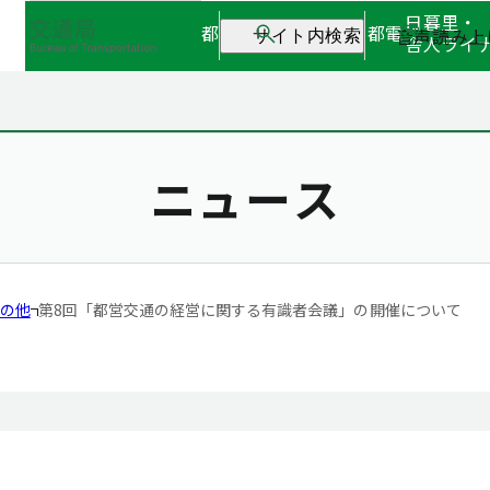
日暮里・
都営地下鉄
都営バス
都電
音声読み上
サイト内検索
舎人ライ
ニュース
の他
第8回「都営交通の経営に関する有識者会議」の開催について