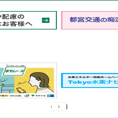
Pa
us