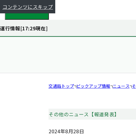
コンテンツにスキップ
都全体で探す
運行情報[
17:29
現在]
交通局トップ
ピックアップ情報
ニュース
そ
その他のニュース【報道発表】
2024年8月28日