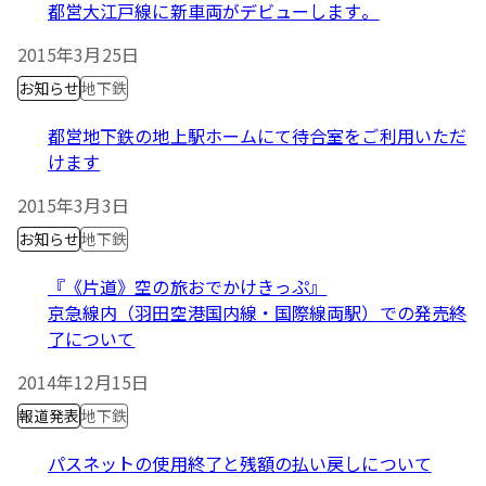
都営大江戸線に新車両がデビューします。
2015年3月25日
お知らせ
地下鉄
都営地下鉄の地上駅ホームにて待合室をご利用いただ
けます
2015年3月3日
お知らせ
地下鉄
『《片道》空の旅おでかけきっぷ』
京急線内（羽田空港国内線・国際線両駅）での発売終
了について
2014年12月15日
報道発表
地下鉄
パスネットの使用終了と残額の払い戻しについて