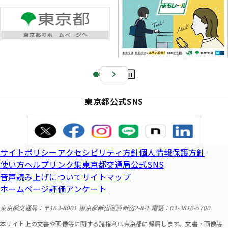
Pa
us
東京都公式SNS
e
サイトポリシー
アクセシビリティ方針
個人情報保護方針
使い方ヘルプ
リンク集
東京都交通局公式SNS
音声読み上げについて
サイトマップ
ホームページ評価アンケート
東京都交通局：〒163-8001 東京都新宿区西新宿2-8-1 電話：03-3816-5700
本サイト上の文書や画像等に関する諸権利は東京都に帰属します。文書・画像等