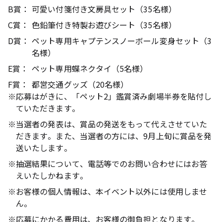
B賞：
可愛い付箋付き文房具セット（35名様）
C賞：
色鉛筆付き特製お遊びシート（35名様）
D賞：
ペット専用キャプテンスノーボール変身セット（3
名様）
E賞：
ペット専用蝶ネクタイ（5名様）
F賞：
都営交通グッズ（20名様）
※
応募はがきに、「ペット2」鑑賞済み劇場半券を貼付し
ていただきます。
※
当選者の発表は、賞品の発送をもって代えさせていた
だきます。また、当選者の方には、9月上旬に賞品を発
送いたします。
※
抽選結果について、電話等でのお問い合わせにはお答
えいたしかねます。
※
お客様の個人情報は、本イベント以外には使用しませ
ん。
※
応募にかかる費用は、お客様の御負担となります。