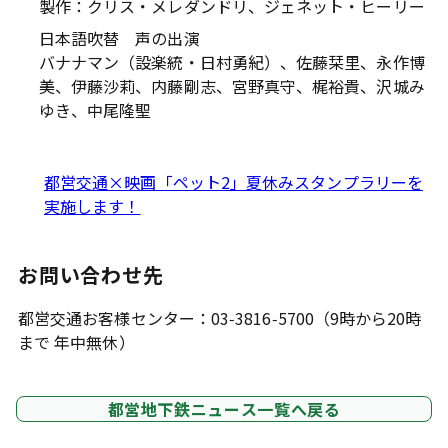
製作：クリス・メレダンドリ、ジェネット・ヒーリー
日本語吹替 声の出演
バナナマン（設楽統・日村勇紀）、佐藤栞里、永作博
美、伊藤沙莉、内藤剛志、宮野真守、梶裕貴、沢城み
ゆき、中尾隆聖
都営交通×映画「ペット2」夏休みスタンプラリーを
実施します！
お問い合わせ先
都営交通お客様センター：03-3816-5700（9時から20時
まで 年中無休）
都営地下鉄ニュース一覧へ戻る